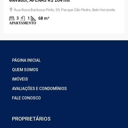
elevador, APENAS R$ 264 mil
Rua Rosa Barbosa Pinto, 59, Parque São Pedro, Belo Horizonte
3
1
68
m²
APARTAMENTO
PÁGINA INICIAL
QUEM SOMOS
IMÓVEIS
AVALIAÇÕES E CONDOMÍNIOS
FALE CONOSCO
PROPRIETÁRIOS