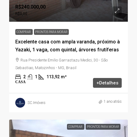
R$240.000,00
R$0,00
COMPRAR
PRONTOS PARA MORAR
Excelente casa com ampla varanda, próximo à
Yazaki, 1 vaga, com quintal, árvores frutíferas
Rua Presidente Emilio Garrastazu Medici, 30 - São
Sebastiao, Matozinhos - MG, Brasil
2
1
113,92
m²
CASA
+Detalhes
1 ano atrás
SC.Imóveis
COMPRAR
PRONTOS PARA MORAR