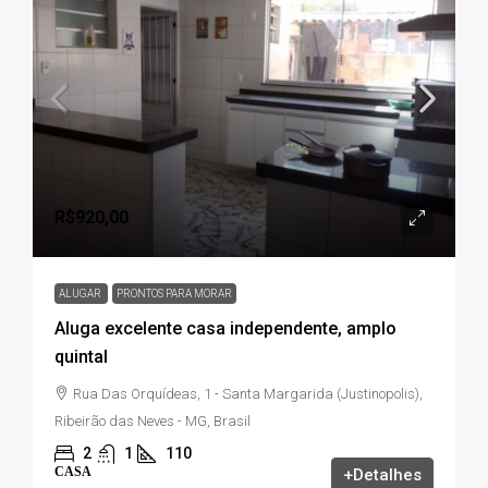
R$920,00
ALUGAR
PRONTOS PARA MORAR
Aluga excelente casa independente, amplo
quintal
Rua Das Orquídeas, 1 - Santa Margarida (Justinopolis),
Ribeirão das Neves - MG, Brasil
2
1
110
CASA
+Detalhes