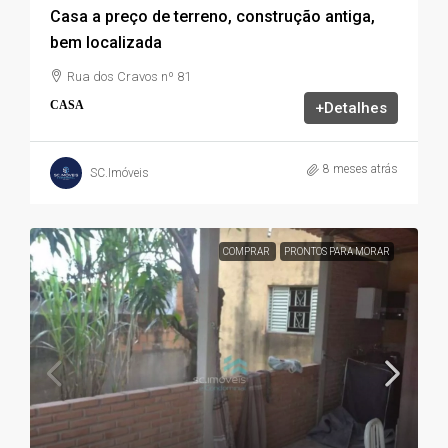
Casa a preço de terreno, construção antiga,
bem localizada
Rua dos Cravos nº 81
CASA
+Detalhes
8 meses atrás
SC.Imóveis
COMPRAR
PRONTOS PARA MORAR