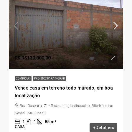
R$
R$130.000,00
COMPRAR
PRONTOS PARA MORAR
Vende casa em terreno todo murado, em boa
localização
Rua Goseara, 71 - Tocantins (Justinópolis), Ribeirão das
Neves - MG, Brasil
1
1
85
m²
CASA
+Detalhes