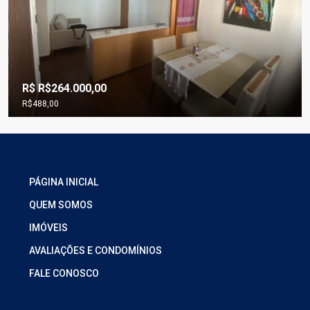
R$
R$264.000,00
R$488,00
Apartamento 3 quartos, excelente localização, com
elevador, APENAS R$ 264 mil
PÁGINA INICIAL
Rua Rosa Barbosa Pinto, 59, Parque São Pedro, Belo Horizonte
QUEM SOMOS
3
1
68
m²
APARTAMENTO
IMÓVEIS
AVALIAÇÕES E CONDOMÍNIOS
FALE CONOSCO